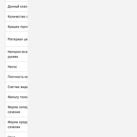
Донный клапан
есть
есть
Количество отсеков
2
3
Крышки горловин
алюминиевые
алюминиевые
НИЗКОЛЕГИРОВАННАЯ
низколегированная
Материал цистерны
СТАЛЬ 09Г2С
сталь 09Г2С
Напорно-всасывающие
-
Рукав 2х3м
рукава
Насос
СВН-80
СВН-80А
Плотность не более
-
0,86
Счетчик жидкости
-
ППО-40
Фильтр тонкой очистки
-
ФСП-80
Форма поперечного
-
чемодан
сечения
Форма продольного
-
постоянное
сечения
Цена
-
по запросу