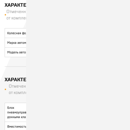
ХАРАКТЕРИСТИКИ ШАССИ
Отмеченные характеристики могут меняться в зависимости
от комплектации
Колесная формула
4x2
-
Марка автомобиля
ABEX
ISUZU
Модель автомобиля
ABEX А105А
CYZ52P-514
ХАРАКТЕРИСТИКИ ЦИСТЕРНЫ
Отмеченные характеристики могут меняться в зависимости
от комплектации
Блок
пневмоуправления
-
есть
донными клапанами
Вместимость, м³
6
15 м³