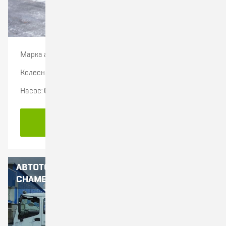
Марка автомобиля:
ABEX
Колесная формула:
4x2
Насос:
СВН-80
ПОДРОБНЕЕ
АВТОТОПЛИВОЗАПРАВЩИК (АТЗ)
CHAMELEON-15 НА ШАССИ ISUZU CYZ52P-514