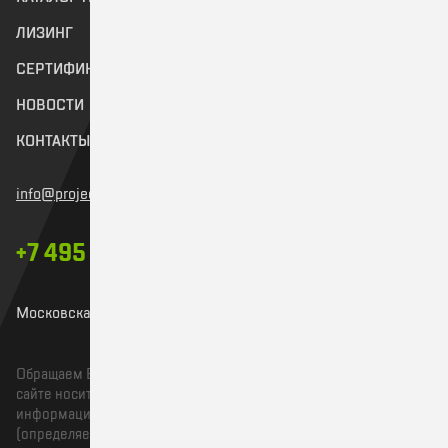
ЛИЗИНГ
ДОСТАВКА
СЕРТИФИКАТЫ
СЕРВИС И ГАРАНТИЯ
НОВОСТИ
ВИДЕО
КОНТАКТЫ
info@project-chameleon.ru
+7 495 487-52-04
Московская область, г. Егорьевск, Корниловский проезд, д. 3
Обращаем Ваше внимание на то, что информация на данном
сайте носит исключительно уведомительный и
информационный характер и не является публичной офертой
(определяемой в соответствии со статьей 435 и статьей 437