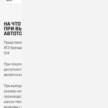
НА ЧТО НУЖНО ОБРАЩАТЬ ВНИМАНИЕ
ПРИ ВЫБОРЕ
АВТОТОПЛИВОЗАПРАВЩИКА?
Представляем вам к сравнению технические характеристики
АТЗ бренда Chameleon: ABEX ABEX А105А и ISUZU CYZ52P-
514.
При покупке следует внимательно выбирать производителя -
доступность сервисного обслуживания, ремонта и запчастей
является важным фактором.
При выборе следует обратить внимание на объем цистерны и
размер напорно-всасывающего рукава, которые зависят от
производственных задач, а также колесную формулу и тип
шасси. Например большие АТЗ уступают в маневренности
моделям с меньшими цистернами.