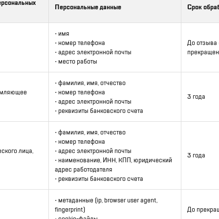
ерсональных
Персональные данные
Срок обра
• имя
• номер телефона
До отзыва 
• адрес электронной почты
прекращен
• место работы
• фамилия, имя, отчество
рмляющее
• номер телефона
3 года
• адрес электронной почты
• реквизиты банковского счета
• фамилия, имя, отчество
• номер телефона
ского лица,
• адрес электронной почты
3 года
• наименование, ИНН, КПП, юридический
адрес работодателя
• реквизиты банковского счета
• метаданные (ip, browser user agent,
fingerprint)
До прекра
• cookie-файлы