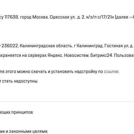
17638, город Москва, Одесская ул., д. 2, к/э/п с/17/21н (далее -
6022, Калининградская область, г Калининград, Гостиная ул, д. 3
охраняется на серверах Яндекс, Новосистем, Битрикс24. Пользова
я этого можно скачать и установить надстройку по
ссылке
.
 стать недоступны.
ющих принципов:
ми и законными целями;